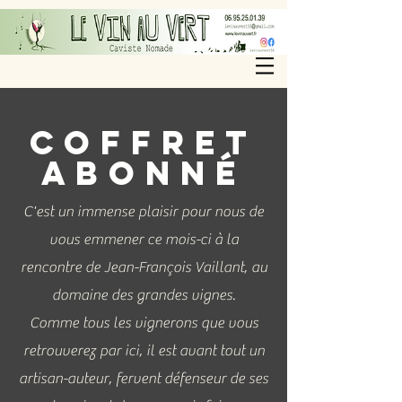
Coffret
Abonné
C'est un immense plaisir pour nous de
vous emmener ce mois-ci à la
rencontre de Jean-François Vaillant, au
domaine des grandes vignes.
Comme tous les vignerons que vous
retrouverez par ici, il est avant tout un
artisan-auteur, fervent défenseur de ses