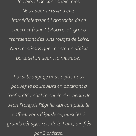
terroirs et de son savoir-faire.
Nous avons ressenti cela
immédiatement à l'approche de ce
cabernet-franc " l'Aubinaie", grand
représentant des vins rouges de Loire.
Nous espérons que ce sera un plaisir
partagé! En avant la musique...
Ps : si le voyage vous a plu, vous
pouvez le poursuivre en obtenant à
tarif préférentiel la cuvée de Chenin de
Jean-François Régnier qui complète le
coffret. Vous dégusterez ainsi les 2
grands cépages rois de la Loire, vinifiés
par 2 artistes!