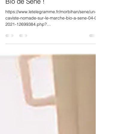
d-girard
16 févr. 2021
1 min de lecture
Un caviste nomade au marché
Bio de Séné !
https://www.letelegramme.fr/morbihan/sene/un-
caviste-nomade-sur-le-marche-bio-a-sene-04-02-
2021-12699384.php?
fbclid=IwAR1MzwkDfgM2sCUbj2z...